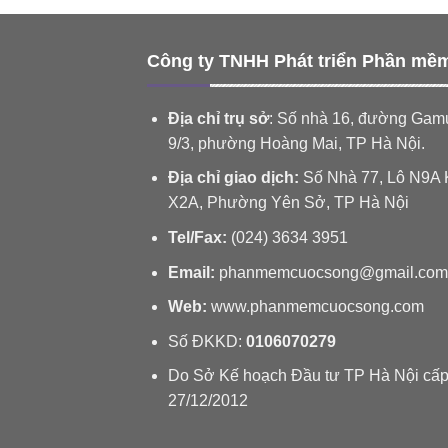
Công ty TNHH Phát triển Phần mề
Địa chỉ trụ sở
: Số nhà 16, đường Gam
9/3, phường Hoàng Mai, TP Hà Nội.
Địa chỉ giao dịch:
Số Nhà 77, Lô N9A 
X2A, Phường Yên Sở, TP Hà Nội
Tel/Fax:
(024) 3634 3951
Email:
phanmemcuocsong@gmail.com
Web:
www.phanmemcuocsong.com
Số ĐKKD:
0106070279
Do Sở Kế hoạch Đầu tư TP Hà Nội cấp
27/12/2012