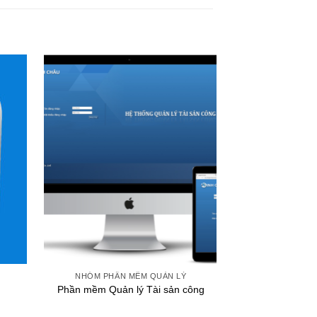
+
+
NHÓM PHẦN MỀM QUẢN LÝ
NHÓM PHẦN
Phần mềm Quản lý Tài sản công
Hệ thống quản l