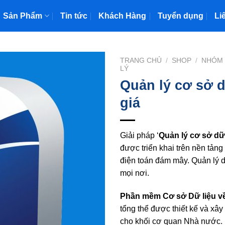
Sản Phẩm
Tin tức
Khách Hàng
Tuyển dụng
Li
TRANG CHỦ
/
SHOP
/
NHÓM 
LÝ
Quản lý cơ sở d
giá
Giải pháp ‘
Quản lý cơ sở dữ 
được triển khai trên nền tảng
điện toán đám mây. Quản lý d
mọi nơi.
Phần mềm Cơ sở Dữ liệu về
tổng thể được thiết kế và xâ
cho khối cơ quan Nhà nước. 