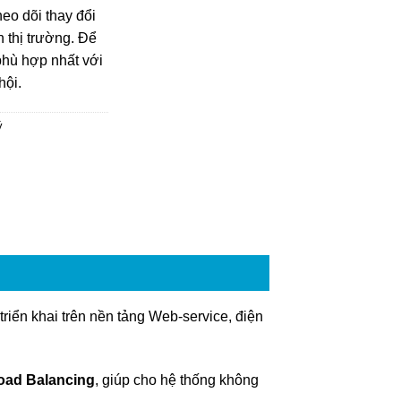
eo dõi thay đổi
n thị trường. Để
phù hợp nhất với
hội.
ý
triển khai trên nền tảng Web-service, điện
oad Balancing
, giúp cho hệ thống không