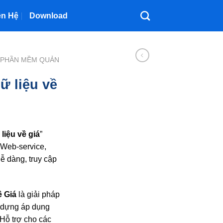
ên Hệ
Download
PHẦN MỀM QUẢN
ữ liệu về
liệu về giá
”
 Web-service,
ễ dàng, truy cập
 Giá
là giải pháp
y dựng áp dụng
Hỗ trợ cho các