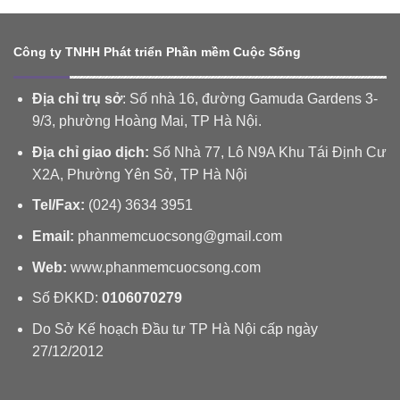
tỉnh
thưởng
mềm
Khánh
Thi
Hòa
đua
Công ty TNHH Phát triển Phần mềm Cuộc Sống
Khen
thưởng
tỉnh
Địa chỉ trụ sở
: Số nhà 16, đường Gamuda Gardens 3-
Khánh
9/3, phường Hoàng Mai, TP Hà Nội.
Hòa
Địa chỉ giao dịch:
Số Nhà 77, Lô N9A Khu Tái Định Cư
X2A, Phường Yên Sở, TP Hà Nội
Tel/Fax:
(024) 3634 3951
Email:
phanmemcuocsong@gmail.com
Web:
www.phanmemcuocsong.com
Số ĐKKD:
0106070279
Do Sở Kế hoạch Đầu tư TP Hà Nội cấp ngày
27/12/2012