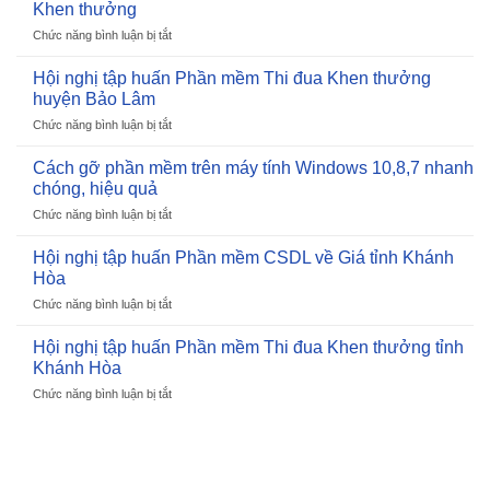
Khen thưởng
Chức năng bình luận bị tắt
ở
Công
ty
Hội nghị tập huấn Phần mềm Thi đua Khen thưởng
TNHH
huyện Bảo Lâm
Phát
Chức năng bình luận bị tắt
ở
triển
Hội
Phần
nghị
Cách gỡ phần mềm trên máy tính Windows 10,8,7 nhanh
mềm
tập
Cuộc
chóng, hiệu quả
huấn
sống
Chức năng bình luận bị tắt
ở
Phần
Vinh
Cách
mềm
dự
gỡ
Hội nghị tập huấn Phần mềm CSDL về Giá tỉnh Khánh
Thi
Đạt
phần
đua
Hòa
Giải
mềm
Khen
Sao
Chức năng bình luận bị tắt
ở
trên
thưởng
Khuê
Hội
máy
huyện
2025
nghị
Hội nghị tập huấn Phần mềm Thi đua Khen thưởng tỉnh
tính
Bảo
cho
tập
Windows
Khánh Hòa
Lâm
Phần
huấn
10,8,7
mềm
Chức năng bình luận bị tắt
ở
Phần
nhanh
Quản
Hội
mềm
chóng,
lý
nghị
CSDL
hiệu
Thi
tập
về
quả
đua
huấn
Giá
Khen
Phần