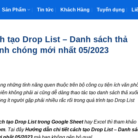
Sản Phẩm
Tin tức
Khách Hàng
Tuyển dụng
Li
h tạo Drop List – Danh sách thả
nh chóng mới nhất 05/2023
ong những tính năng quen thuộc trên bộ công cụ tiện ích văn ph
ên không phải ai cũng dễ dàng thao tác tạo danh sách thả xu
g ít người gặp phải nhiều rắc rối trong quá trình tạo Drop List
ch tạo Drop List trong Google Sheet
hay Excel thì tham khảo
om
. Tại đây
Hướng dẫn chi tiết cách tạo Drop List – Danh s
i nhất 05/2023
mà bạn không nên bỏ qua!