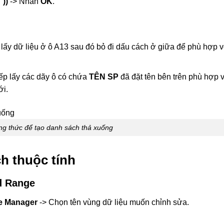
))
-> Nhấn
OK
.
lấy dữ liệu ở ô A13 sau đó bỏ đi dấu cách ở giữa để phù hợp v
iếp lấy các dãy ô có chứa
TÊN SP
đã đặt tên bên trên phù hợp 
i.
g thức để tạo danh sách thả xuống
h thuộc tính
d Range
 Manager
-> Chọn tên vùng dữ liệu muốn chỉnh sửa.