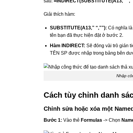
sau:
=INDIRECT(SUBSTITUTE(A13,” “,””
Giải thích hàm:
SUBSTITUTE(A13,” “,””):
Có nghĩa là 
tên bạn đã thực hiện đặt ở bước 2.
Hàm INDIRECT:
Sẽ đóng vài trò gián t
TÊN SP được nhập trong bảng bên dướ
Nhập côn
Cách tùy chỉnh danh sác
Chỉnh sửa hoặc xóa một Name
Bước 1:
Vào thẻ
Formulas
-> Chọn
Name