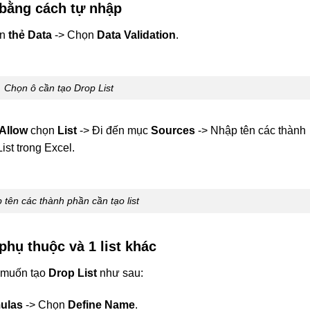
 bằng cách tự nhập
ọn
thẻ Data
-> Chọn
Data Validation
.
Chọn ô cần tạo Drop List
Allow
chọn
List
-> Đi đến mục
Sources
-> Nhập tên các thành
ist trong Excel.
 tên các thành phần cần tạo list
phụ thuộc và 1 list khác
n muốn tạo
Drop List
như sau:
ulas
-> Chọn
Define Name
.