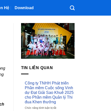
ên Hệ
Download
TIN LIÊN QUAN
òng
ống
Công ty TNHH Phát triển
Phần mềm Cuộc sống Vinh
dự Đạt Giải Sao Khuê 2025
cho Phần mềm Quản lý Thi
đua Khen thưởng
ách
Chức năng bình luận bị tắt
ở