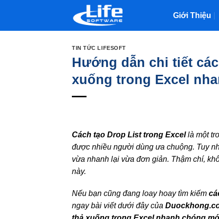
Skip
Giới Thiệu
to
content
TIN TỨC LIFESOFT
Hướng dẫn chi tiết các
xuống trong Excel nha
Cách tạo Drop List trong Excel
là một tr
được nhiều người dùng ưa chuộng. Tuy nhi
vừa nhanh lại vừa đơn giản. Thậm chí, khôn
này.
Nếu bạn cũng đang loay hoay tìm kiếm
cá
ngay bài viết dưới đây của
Duockhong.c
thả xuống trong Excel nhanh chóng mớ