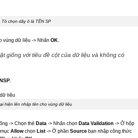
Tô chọn dãy ô là TÊN SP
o vùng dữ liệu -> Nhấn
OK
.
t giống với tiêu đề cột của dữ liệu và không có
NSP
.
ại hiện lên nhập tên cho vùng dữ liệu
uống -> Chọn thẻ
Data
-> Nhấn chọn
Data Validation
-> Ở hộp
n mục
Allow
chọn
List
-> Ở phần
Source
bạn nhập công thức