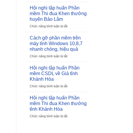
Công
ty
Hội nghị tập huấn Phần
TNHH
mềm Thi đua Khen thưởng
Phát
huyện Bảo Lâm
triển
Chức năng bình luận bị tắt
ở
Phần
Hội
mềm
nghị
Cuộc
Cách gỡ phần mềm trên
tập
sống
máy tính Windows 10,8,7
huấn
Vinh
nhanh chóng, hiệu quả
Phần
dự
Chức năng bình luận bị tắt
ở
mềm
Đạt
Cách
Thi
Giải
gỡ
đua
Sao
Hội nghị tập huấn Phần
phần
Khen
Khuê
mềm CSDL về Giá tỉnh
mềm
thưởng
2025
Khánh Hòa
trên
huyện
cho
Chức năng bình luận bị tắt
ở
máy
Bảo
Phần
Hội
tính
Lâm
mềm
nghị
Windows
Hội nghị tập huấn Phần
Quản
tập
10,8,7
lý
mềm Thi đua Khen thưởng
huấn
nhanh
Thi
tỉnh Khánh Hòa
Phần
chóng,
đua
Chức năng bình luận bị tắt
ở
mềm
hiệu
Khen
Hội
CSDL
quả
thưởng
nghị
về
tập
Giá