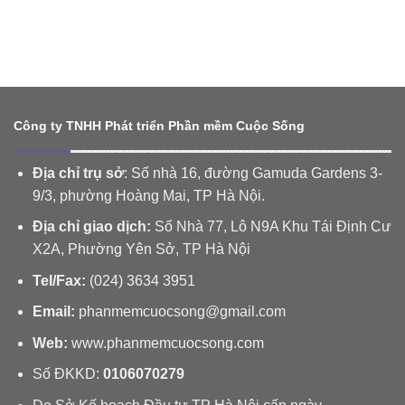
Quản
Hội
mềm
chóng,
lý
nghị
CSDL
hiệu
Thi
tập
về
quả
đua
huấn
Giá
Khen
Phần
tỉnh
thưởng
mềm
Khánh
Thi
Hòa
đua
Công ty TNHH Phát triển Phần mềm Cuộc Sống
Khen
thưởng
tỉnh
Địa chỉ trụ sở
: Số nhà 16, đường Gamuda Gardens 3-
Khánh
9/3, phường Hoàng Mai, TP Hà Nội.
Hòa
Địa chỉ giao dịch:
Số Nhà 77, Lô N9A Khu Tái Định Cư
X2A, Phường Yên Sở, TP Hà Nội
Tel/Fax:
(024) 3634 3951
Email:
phanmemcuocsong@gmail.com
Web:
www.phanmemcuocsong.com
Số ĐKKD:
0106070279