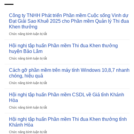
Công ty TNHH Phát triển Phần mềm Cuộc sống Vinh dự
Đạt Giải Sao Khuê 2025 cho Phần mềm Quản lý Thi đua
Khen thưởng
Chức năng bình luận bị tắt
ở
Công
ty
Hội nghị tập huấn Phần mềm Thi đua Khen thưởng
TNHH
huyện Bảo Lâm
Phát
Chức năng bình luận bị tắt
ở
triển
Hội
Phần
nghị
Cách gỡ phần mềm trên máy tính Windows 10,8,7 nhanh
mềm
tập
Cuộc
chóng, hiệu quả
huấn
sống
Chức năng bình luận bị tắt
ở
Phần
Vinh
Cách
mềm
dự
gỡ
Hội nghị tập huấn Phần mềm CSDL về Giá tỉnh Khánh
Thi
Đạt
phần
đua
Hòa
Giải
mềm
Khen
Sao
Chức năng bình luận bị tắt
ở
trên
thưởng
Khuê
Hội
máy
huyện
2025
nghị
Hội nghị tập huấn Phần mềm Thi đua Khen thưởng tỉnh
tính
Bảo
cho
tập
Windows
Khánh Hòa
Lâm
Phần
huấn
10,8,7
mềm
Chức năng bình luận bị tắt
ở
Phần
nhanh