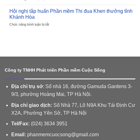
thưởng
Khuê
Hội
máy
huyện
2025
nghị
Hội nghị tập huấn Phần mềm Thi đua Khen thưởng tỉnh
tính
Bảo
cho
tập
Windows
Khánh Hòa
Lâm
Phần
huấn
10,8,7
mềm
Chức năng bình luận bị tắt
ở
Phần
nhanh
Quản
Hội
mềm
chóng,
lý
nghị
CSDL
hiệu
Thi
tập
về
quả
đua
huấn
Giá
Khen
Phần
tỉnh
thưởng
mềm
Khánh
Thi
Hòa
đua
Công ty TNHH Phát triển Phần mềm Cuộc Sống
Khen
thưởng
tỉnh
Địa chỉ trụ sở
: Số nhà 16, đường Gamuda Gardens 3-
Khánh
9/3, phường Hoàng Mai, TP Hà Nội.
Hòa
Địa chỉ giao dịch:
Số Nhà 77, Lô N9A Khu Tái Định Cư
X2A, Phường Yên Sở, TP Hà Nội
Tel/Fax:
(024) 3634 3951
Email:
phanmemcuocsong@gmail.com