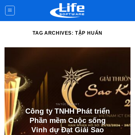
Skip
to
content
TAG ARCHIVES:
TẬP HUẤN
TIN TỨC LIFESOFT
Công ty TNHH Phát triển
Phần mềm Cuộc sống
Vinh dự Đạt Giải Sao