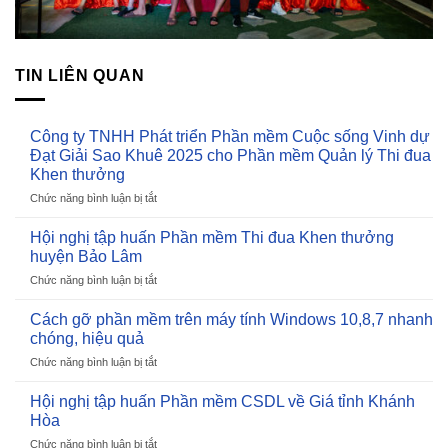
TIN LIÊN QUAN
Công ty TNHH Phát triển Phần mềm Cuộc sống Vinh dự
Đạt Giải Sao Khuê 2025 cho Phần mềm Quản lý Thi đua
Khen thưởng
Chức năng bình luận bị tắt
ở
Công
ty
Hội nghị tập huấn Phần mềm Thi đua Khen thưởng
TNHH
huyện Bảo Lâm
Phát
Chức năng bình luận bị tắt
ở
triển
Hội
Phần
nghị
Cách gỡ phần mềm trên máy tính Windows 10,8,7 nhanh
mềm
tập
Cuộc
chóng, hiệu quả
huấn
sống
Chức năng bình luận bị tắt
ở
Phần
Vinh
Cách
mềm
dự
gỡ
Hội nghị tập huấn Phần mềm CSDL về Giá tỉnh Khánh
Thi
Đạt
phần
đua
Hòa
Giải
mềm
Khen
Sao
Chức năng bình luận bị tắt
ở
trên